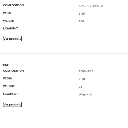
COMPOSITION
88% PES 12% PA
WIDTH
1,58
WEIGHT
180
LIGAMENT
Ver produto
REF.:
COMPOSITION
100% PES
WIDTH
2,10
WEIGHT
95
LIGAMENT
Warp Knit
Ver produto