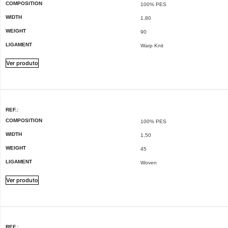
COMPOSITION
100% PES
WIDTH
1,80
WEIGHT
90
LIGAMENT
Warp Knit
Ver produto
REF.:
COMPOSITION
100% PES
WIDTH
1,50
WEIGHT
45
LIGAMENT
Woven
Ver produto
REF.: