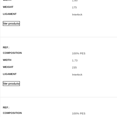
1,65
WEIGHT
175
LIGAMENT
Interlock
Ver produto
REF.:
COMPOSITION
100% PES
WIDTH
1,73
WEIGHT
235
LIGAMENT
Interlock
Ver produto
REF.:
COMPOSITION
100% PES