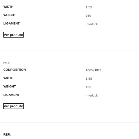
WIDTH
1,55
WEIGHT
250
LIGAMENT
Interlock
Ver produto
REF.:
COMPOSITION
100% PES
WIDTH
1,55
WEIGHT
125
LIGAMENT
Interlock
Ver produto
REF.: