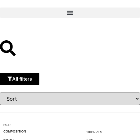
All filters
REF.:
COMPOSITION
100% PES
WIDTH