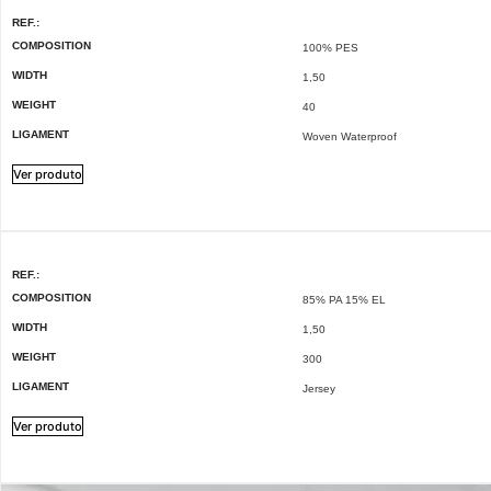
REF.:
COMPOSITION
100% PES
WIDTH
1,50
WEIGHT
40
LIGAMENT
Woven Waterproof
Ver produto
REF.:
COMPOSITION
85% PA 15% EL
WIDTH
1,50
WEIGHT
300
LIGAMENT
Jersey
Ver produto