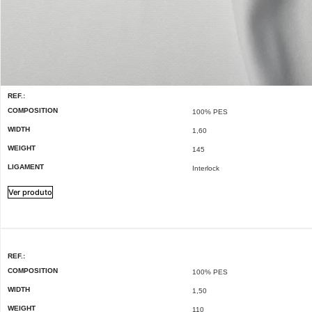
REF.:
COMPOSITION
100% PES
WIDTH
1,60
WEIGHT
145
LIGAMENT
Interlock
Ver produto
REF.:
COMPOSITION
100% PES
WIDTH
1,50
WEIGHT
110