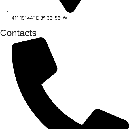
41º 19’ 44” E 8º 33’ 56’ W
Contacts